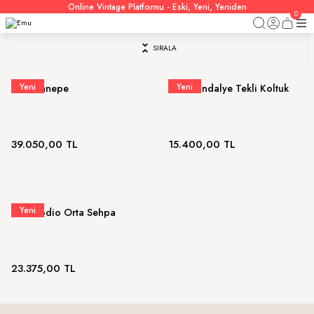
Online Vintage Platformu - Eski, Yeni, Yeniden
0
SIRALA
Yeni
Yeni
Emu Kanepe
Emu Sandalye Tekli Koltuk
39.050,00 TL
15.400,00 TL
Yeni
Emu Podio Orta Sehpa
23.375,00 TL