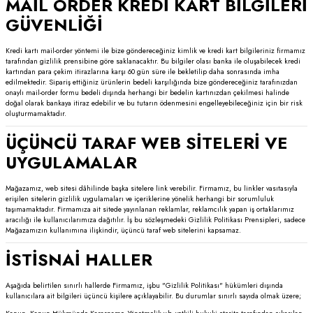
MAİL ORDER KREDİ KART BİLGİLERİ
GÜVENLİĞİ
Kredi kartı mail-order yöntemi ile bize göndereceğiniz kimlik ve kredi kart bilgileriniz firmamız
tarafından gizlilik prensibine göre saklanacaktır. Bu bilgiler olası banka ile oluşabilecek kredi
kartından para çekim itirazlarına karşı 60 gün süre ile bekletilip daha sonrasında imha
edilmektedir. Sipariş ettiğiniz ürünlerin bedeli karşılığında bize göndereceğiniz tarafınızdan
onaylı mail-order formu bedeli dışında herhangi bir bedelin kartınızdan çekilmesi halinde
doğal olarak bankaya itiraz edebilir ve bu tutarın ödenmesini engelleyebileceğiniz için bir risk
oluşturmamaktadır.
ÜÇÜNCÜ TARAF WEB SİTELERİ VE
UYGULAMALAR
Mağazamız, web sitesi dâhilinde başka sitelere link verebilir. Firmamız, bu linkler vasıtasıyla
erişilen sitelerin gizlilik uygulamaları ve içeriklerine yönelik herhangi bir sorumluluk
taşımamaktadır. Firmamıza ait sitede yayınlanan reklamlar, reklamcılık yapan iş ortaklarımız
aracılığı ile kullanıcılarımıza dağıtılır. İş bu sözleşmedeki Gizlilik Politikası Prensipleri, sadece
Mağazamızın kullanımına ilişkindir, üçüncü taraf web sitelerini kapsamaz.
İSTİSNAİ HALLER
Aşağıda belirtilen sınırlı hallerde Firmamız, işbu "Gizlilik Politikası" hükümleri dışında
kullanıcılara ait bilgileri üçüncü kişilere açıklayabilir. Bu durumlar sınırlı sayıda olmak üzere;