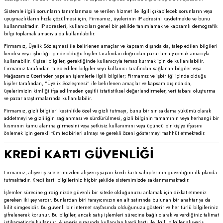
Sistemle ilgili sorunların tanımlanması ve verilen hizmet ile ilgili çıkabilecek sorunların veya
uyuşmazlıkların hızla çözülmesi için, Firmamız, üyelerinin IP adresini kaydetmekte ve bunu
kullanmaktadır. IP adresleri, kullanıcıları genel bir şekilde tanımlamak ve kapsamlı demografik
bilgi toplamak amacıyla da kullanılabilir.
Firmamız, Üyelik Sözleşmesi ile belirlenen amaçlar ve kapsam dışında da, talep edilen bilgileri
kendisi veya işbirliği içinde olduğu kişiler tarafından doğrudan pazarlama yapmak amacıyla
kullanabilir. Kişisel bilgiler, gerektiğinde kullanıcıyla temas kurmak için de kullanılabilir.
Firmamız tarafından talep edilen bilgiler veya kullanıcı tarafından sağlanan bilgiler veya
Mağazamız üzerinden yapılan işlemlerle ilgili bilgiler; Firmamız ve işbirliği içinde olduğu
kişiler tarafından, "Üyelik Sözleşmesi" ile belirlenen amaçlar ve kapsam dışında da,
üyelerimizin kimliği ifşa edilmeden çeşitli istatistiksel değerlendirmeler, veri tabanı oluşturma
ve pazar araştırmalarında kullanılabilir.
Firmamız, gizli bilgileri kesinlikle özel ve gizli tutmayı, bunu bir sır saklama yükümü olarak
addetmeyi ve gizliliğin sağlanması ve sürdürülmesi, gizli bilginin tamamının veya herhangi bir
kısmının kamu alanına girmesini veya yetkisiz kullanımını veya üçüncü bir kişiye ifşasını
önlemek için gerekli tüm tedbirleri almayı ve gerekli özeni göstermeyi taahhüt etmektedir.
KREDİ KARTI GÜVENLİĞİ
Firmamız, alışveriş sitelerimizden alışveriş yapan kredi kartı sahiplerinin güvenliğini ilk planda
tutmaktadır. Kredi kartı bilgileriniz hiçbir şekilde sistemimizde saklanmamaktadır.
İşlemler sürecine girdiğinizde güvenli bir sitede olduğunuzu anlamak için dikkat etmeniz
gereken iki şey vardır. Bunlardan biri tarayıcınızın en alt satırında bulunan bir anahtar ya da
kilit simgesidir. Bu güvenli bir internet sayfasında olduğunuzu gösterir ve her türlü bilgileriniz
şifrelenerek korunur. Bu bilgiler, ancak satış işlemleri sürecine bağlı olarak ve verdiğiniz talimat
istikametinde kullanılır. Alışveriş sırasında kullanılan kredi kartı ile ilgili bilgiler alışveriş