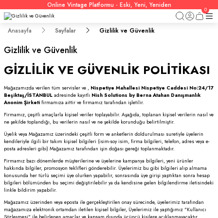
Online Vintage Platformu - Eski, Yeni, Yeniden
0
Anasayfa
Sayfalar
Gizlilik ve Güvenlik
Gizlilik ve Güvenlik
GİZLİLİK VE GÜVENLİK POLİTİKASI
Mağazamızda verilen tüm servisler ve ,
Nispetiye Mahallesi Nispetiye Caddesi No:24/17
Beşiktaş/İSTANBUL
adresinde kayıtlı
Nish Solutions by Berna Atahan Danışmanlık
Anonim Şirketi
firmamıza aittir ve firmamız tarafından işletilir.
Firmamız, çeşitli amaçlarla kişisel veriler toplayabilir. Aşağıda, toplanan kişisel verilerin nasıl ve
ne şekilde toplandığı, bu verilerin nasıl ve ne şekilde korunduğu belirtilmiştir.
Üyelik veya Mağazamız üzerindeki çeşitli form ve anketlerin doldurulması suretiyle üyelerin
kendileriyle ilgili bir takım kişisel bilgileri (isim-soy isim, firma bilgileri, telefon, adres veya e-
posta adresleri gibi) Mağazamız tarafından işin doğası gereği toplanmaktadır.
Firmamız bazı dönemlerde müşterilerine ve üyelerine kampanya bilgileri, yeni ürünler
hakkında bilgiler, promosyon teklifleri gönderebilir. Üyelerimiz bu gibi bilgileri alıp almama
konusunda her türlü seçimi üye olurken yapabilir, sonrasında üye girişi yaptıktan sonra hesap
bilgileri bölümünden bu seçimi değiştirilebilir ya da kendisine gelen bilgilendirme iletisindeki
linkle bildirim yapabilir.
Mağazamız üzerinden veya eposta ile gerçekleştirilen onay sürecinde, üyelerimiz tarafından
mağazamıza elektronik ortamdan iletilen kişisel bilgiler, Üyelerimiz ile yaptığımız "Kullanıcı
Sözleşmesi" ile belirlenen amaçlar ve kapsam dışında üçüncü kişilere açıklanmayacaktır.