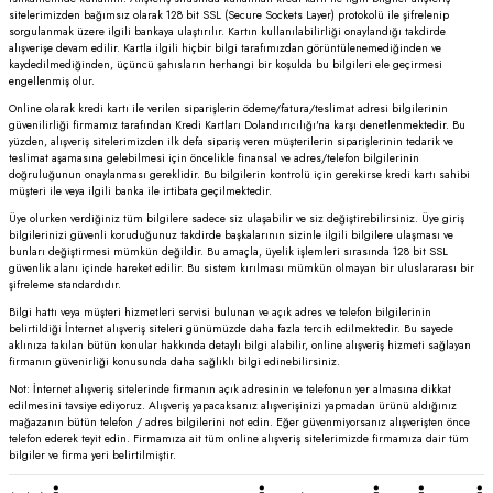
sitelerimizden bağımsız olarak 128 bit SSL (Secure Sockets Layer) protokolü ile şifrelenip
sorgulanmak üzere ilgili bankaya ulaştırılır. Kartın kullanılabilirliği onaylandığı takdirde
alışverişe devam edilir. Kartla ilgili hiçbir bilgi tarafımızdan görüntülenemediğinden ve
kaydedilmediğinden, üçüncü şahısların herhangi bir koşulda bu bilgileri ele geçirmesi
engellenmiş olur.
Online olarak kredi kartı ile verilen siparişlerin ödeme/fatura/teslimat adresi bilgilerinin
güvenilirliği firmamız tarafından Kredi Kartları Dolandırıcılığı'na karşı denetlenmektedir. Bu
yüzden, alışveriş sitelerimizden ilk defa sipariş veren müşterilerin siparişlerinin tedarik ve
teslimat aşamasına gelebilmesi için öncelikle finansal ve adres/telefon bilgilerinin
doğruluğunun onaylanması gereklidir. Bu bilgilerin kontrolü için gerekirse kredi kartı sahibi
müşteri ile veya ilgili banka ile irtibata geçilmektedir.
Üye olurken verdiğiniz tüm bilgilere sadece siz ulaşabilir ve siz değiştirebilirsiniz. Üye giriş
bilgilerinizi güvenli koruduğunuz takdirde başkalarının sizinle ilgili bilgilere ulaşması ve
bunları değiştirmesi mümkün değildir. Bu amaçla, üyelik işlemleri sırasında 128 bit SSL
güvenlik alanı içinde hareket edilir. Bu sistem kırılması mümkün olmayan bir uluslararası bir
şifreleme standardıdır.
Bilgi hattı veya müşteri hizmetleri servisi bulunan ve açık adres ve telefon bilgilerinin
belirtildiği İnternet alışveriş siteleri günümüzde daha fazla tercih edilmektedir. Bu sayede
aklınıza takılan bütün konular hakkında detaylı bilgi alabilir, online alışveriş hizmeti sağlayan
firmanın güvenirliği konusunda daha sağlıklı bilgi edinebilirsiniz.
Not: İnternet alışveriş sitelerinde firmanın açık adresinin ve telefonun yer almasına dikkat
edilmesini tavsiye ediyoruz. Alışveriş yapacaksanız alışverişinizi yapmadan ürünü aldığınız
mağazanın bütün telefon / adres bilgilerini not edin. Eğer güvenmiyorsanız alışverişten önce
telefon ederek teyit edin. Firmamıza ait tüm online alışveriş sitelerimizde firmamıza dair tüm
bilgiler ve firma yeri belirtilmiştir.