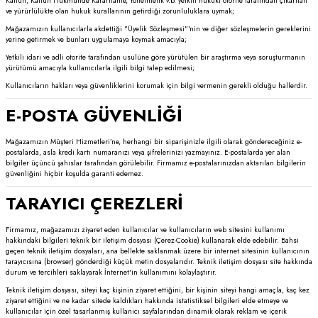
Kanun, Kanun Hükmünde Kararname, Yönetmelik v.b. yetkili hukuki otorite tarafından çıkarılan
ve yürürlülükte olan hukuk kurallarının getirdiği zorunluluklara uymak;
Mağazamızın kullanıcılarla akdettiği "Üyelik Sözleşmesi"'nin ve diğer sözleşmelerin gereklerini
yerine getirmek ve bunları uygulamaya koymak amacıyla;
Yetkili idari ve adli otorite tarafından usulüne göre yürütülen bir araştırma veya soruşturmanın
yürütümü amacıyla kullanıcılarla ilgili bilgi talep edilmesi;
Kullanıcıların hakları veya güvenliklerini korumak için bilgi vermenin gerekli olduğu hallerdir.
E-POSTA GÜVENLİĞİ
Mağazamızın Müşteri Hizmetleri’ne, herhangi bir siparişinizle ilgili olarak göndereceğiniz e-
postalarda, asla kredi kartı numaranızı veya şifrelerinizi yazmayınız. E-postalarda yer alan
bilgiler üçüncü şahıslar tarafından görülebilir. Firmamız e-postalarınızdan aktarılan bilgilerin
güvenliğini hiçbir koşulda garanti edemez.
TARAYICI ÇEREZLERİ
Firmamız, mağazamızı ziyaret eden kullanıcılar ve kullanıcıların web sitesini kullanımı
hakkındaki bilgileri teknik bir iletişim dosyası (Çerez-Cookie) kullanarak elde edebilir. Bahsi
geçen teknik iletişim dosyaları, ana bellekte saklanmak üzere bir internet sitesinin kullanıcının
tarayıcısına (browser) gönderdiği küçük metin dosyalarıdır. Teknik iletişim dosyası site hakkında
durum ve tercihleri saklayarak İnternet'in kullanımını kolaylaştırır.
Teknik iletişim dosyası, siteyi kaç kişinin ziyaret ettiğini, bir kişinin siteyi hangi amaçla, kaç kez
ziyaret ettiğini ve ne kadar sitede kaldıkları hakkında istatistiksel bilgileri elde etmeye ve
kullanıcılar için özel tasarlanmış kullanıcı sayfalarından dinamik olarak reklam ve içerik