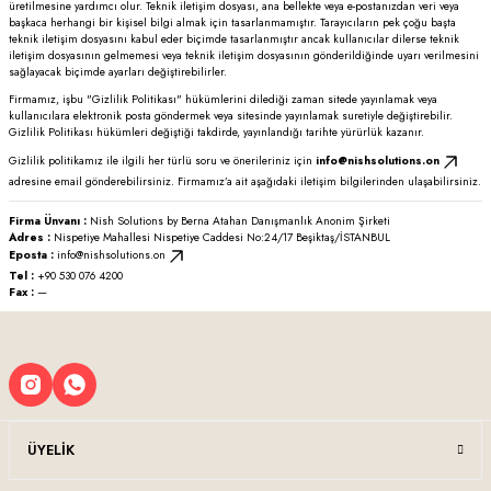
üretilmesine yardımcı olur. Teknik iletişim dosyası, ana bellekte veya e-postanızdan veri veya
başkaca herhangi bir kişisel bilgi almak için tasarlanmamıştır. Tarayıcıların pek çoğu başta
teknik iletişim dosyasını kabul eder biçimde tasarlanmıştır ancak kullanıcılar dilerse teknik
iletişim dosyasının gelmemesi veya teknik iletişim dosyasının gönderildiğinde uyarı verilmesini
sağlayacak biçimde ayarları değiştirebilirler.
Firmamız, işbu "Gizlilik Politikası" hükümlerini dilediği zaman sitede yayınlamak veya
kullanıcılara elektronik posta göndermek veya sitesinde yayınlamak suretiyle değiştirebilir.
Gizlilik Politikası hükümleri değiştiği takdirde, yayınlandığı tarihte yürürlük kazanır.
Gizlilik politikamız ile ilgili her türlü soru ve önerileriniz için
info@nishsolutions.on
adresine email gönderebilirsiniz. Firmamız’a ait aşağıdaki iletişim bilgilerinden ulaşabilirsiniz.
Firma Ünvanı :
Nish Solutions by Berna Atahan Danışmanlık Anonim Şirketi
Adres :
Nispetiye Mahallesi Nispetiye Caddesi No:24/17 Beşiktaş/İSTANBUL
Eposta :
info@nishsolutions.on
Tel :
+90 530 076 4200
Fax :
—
ÜYELIK