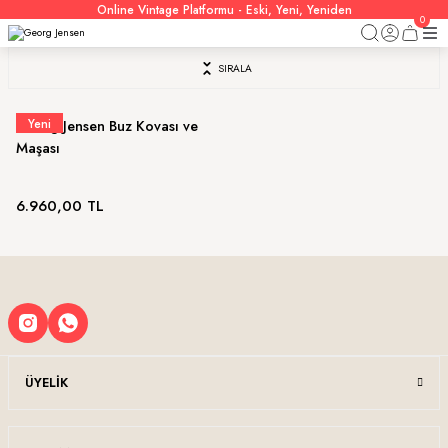
Online Vintage Platformu - Eski, Yeni, Yeniden
0
SIRALA
Yeni
Georg Jensen Buz Kovası ve
Maşası
6.960,00 TL
ÜYELIK