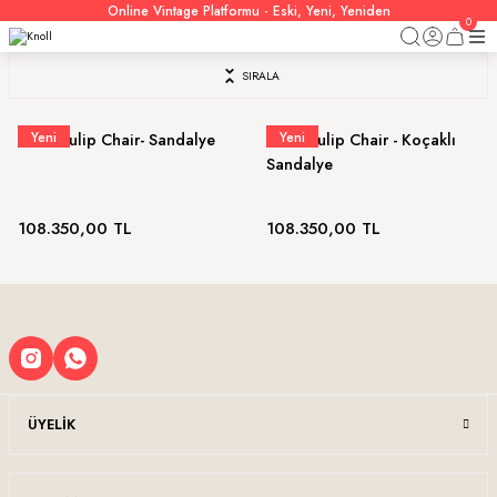
Online Vintage Platformu - Eski, Yeni, Yeniden
0
SIRALA
Yeni
Yeni
Knoll Tulip Chair- Sandalye
Knoll Tulip Chair - Koçaklı
Sandalye
108.350,00 TL
108.350,00 TL
ÜYELIK