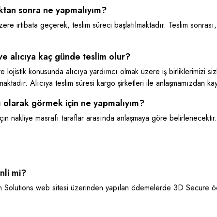
dıktan sonra ne yapmalıyım?
üzere irtibata geçerek, teslim süreci başlatılmaktadır. Teslim sonr
ve alıcıya kaç günde teslim olur?
ve lojistik konusunda alıcıya yardımcı olmak üzere iş birliklerimizi si
aktadır. Alıcıya teslim süresi kargo şirketleri ile anlaşmamızdan ka
ı olarak görmek için ne yapmalıyım?
için nakliye masrafı taraflar arasında anlaşmaya göre belirlenecektir.
nli mi?
Nish Solutions web sitesi üzerinden yapılan ödemelerde 3D Secure ö