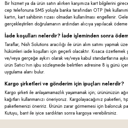
Bir hizmet ya da ürün satın alırken karşımıza kart bilgilerini gir
cep telefonuna SMS yoluyla banka tarafından OTP (tek kullanımlık b
kartın, kart sahibinin rızası olmadan kullanılması engellenir. Ge
gerçekleştirilen doğrulamanın ardından alıcıya yapılacak ödeme ta
İade koşulları nelerdir? İade işleminden sonra öde
Taraflar, Nish Solutions aracılığı ile ürün alım satımı yapmak ü
hükümleri iade koşulları için geçerli olacaktır. Kısaca özetlemek g
ve/veya gerçeğe aykırı olarak ve/veya kabul standartlarına aykırı
ürün Satıcı’nın işbu sözleşmede belirtilen adresine 8 iş günü iç
uygulama alanı bulur.
Kargo şirketleri ve gönderim için ipuçları nelerdir?
Kargo şirketi ile anlaşamamazlık yaşamamak için; ürününüzün ağır
kağıtları kullanmanızı öneriyoruz. Kargolayacağınız paketleri, tı
paketlemenizi öneririz. Ürünün zarar görmemesi için baloncuk paket
Kutuyu, bant ile iyice sardıktan sonra kargoya verebilirsiniz.