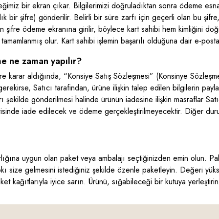
eceğimiz bir ekran çıkar. Bilgilerimizi doğruladıktan sonra ödeme es
ir şifre) gönderilir. Belirli bir süre zarfı için geçerli olan bu şif
len şifre ödeme ekranına girilir, böylece kart sahibi hem kimliğini d
mamlanmış olur. Kart sahibi işlemin başarılı olduğuna dair e-posta/S
me ne zaman yapılır?
zere karar aldığında, “Konsiye Satış Sözleşmesi” (Konsinye Sözleşme
erekirse, Satıcı tarafindan, ürüne ilişkin talep edilen bilgilerin payl
 şekilde gönderilmesi halinde ürünün iadesine ilişkin masraflar Satı
erisinde iade edilecek ve ödeme gerçekleştirilmeyecektir. Diğer duru
lığına uygun olan paket veya ambalajı seçtiğinizden emin olun. Pake
pkı size gelmesini istediğiniz şekilde özenle paketleyin. Değeri yü
 kağıtlarıyla iyice sarın. Ürünü, sığabileceği bir kutuya yerleştirin