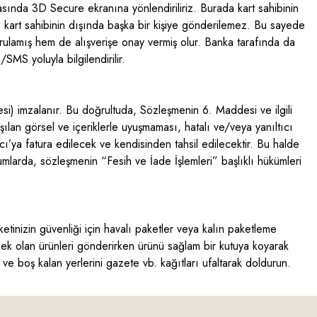
nasında 3D Secure ekranına yönlendiriliriz. Burada kart sahibinin
re, kart sahibinin dışında başka bir kişiye gönderilemez. Bu sayede
oğrulamış hem de alışverişe onay vermiş olur. Banka tarafında da
MS yoluyla bilgilendirilir.
si) imzalanır. Bu doğrultuda, Sözleşmenin 6. Maddesi ve ilgili
aşılan görsel ve içeriklerle uyuşmaması, hatalı ve/veya yanıltıcı
cı’ya fatura edilecek ve kendisinden tahsil edilecektir. Bu halde
mlarda, sözleşmenin “Fesih ve İade İşlemleri” başlıklı hükümleri
tinizin güvenliği için havalı paketler veya kalın paketleme
ksek olan ürünleri gönderirken ürünü sağlam bir kutuya koyarak
 ve boş kalan yerlerini gazete vb. kağıtları ufaltarak doldurun.