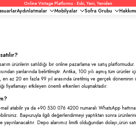
Online Vintage Platformu - Eski, Yeni, Yeniden
esuarlar
Aydınlatmalar
Mobilyalar
Sofra Grubu
Hakkım
satılır?
asarım ürünlerin satıldığı bir online pazarlama ve satış platformudur
sından yanlarında belirtilmiştir. Antika, 100 yılı aşmış tüm ürünler iç
ge, en az 20 en fazla 99 yıl arasında üretilmiş ve gerçek döneminin 
iği fiyatlamayı etkileyen önemli etkenleri oluşmaktadır.
im?
e-mail atabilir ya da +90 530 076 4200 numaralı WhatsApp hattına sa
ebilirsiniz. Başvuruyla ilgili değerlendirmeyi yaptıktan sonra ürünleri
e yayınlanacaktır. Depo alanımız limitli olduğundan dolayı,ürün sat