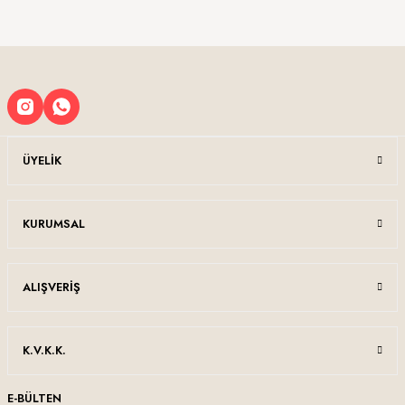
Sitemize ilk yorumu siz yapın!
Ürün resmi kalitesiz, bozuk veya görüntülenemiyor.
Ürün açıklamasında eksik bilgiler bulunuyor.
Deneyimini Paylaş
Ürün bilgilerinde hatalar bulunuyor.
Ürün fiyatı diğer sitelerden daha pahalı.
Bu ürüne benzer farklı alternatifler olmalı.
ÜYELIK
KURUMSAL
Gönder
ALIŞVERIŞ
K.V.K.K.
E-BÜLTEN