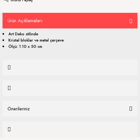
Ürün Açıklamaları
Art Deko stilinde
Kristal bloklar ve metal çerçeve
Ölçü: 1.10 x 50 cm
Bu ürüne ilk yorumu siz yapın!
Yorum Yaz
Önerileriniz
Ürün hakkında henüz soru sorulmamış.
Bu ürünün fiyat bilgisi, resim, ürün açıklamalarında ve diğer konularda
yetersiz gördüğünüz noktaları öneri formunu kullanarak tarafımıza
Soru Sor
iletebilirsiniz.
Görüş ve önerileriniz için teşekkür ederiz.