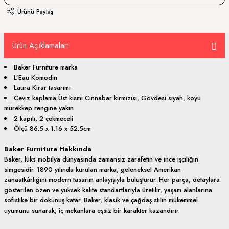
Ürünü Paylaş
Ürün Açıklamaları
Baker Furniture marka
L’Eau Komodin
Laura Kirar tasarımı
Ceviz kaplama Üst kısmı Cinnabar kırmızısı, Gövdesi siyah, koyu
mürekkep rengine yakın
2 kapılı, 2 çekmeceli
Ölçü 86.5 x 1.16 x 52.5cm
Baker Furniture Hakkında
Baker, lüks mobilya dünyasında zamansız zarafetin ve ince işçiliğin
simgesidir. 1890 yılında kurulan marka, geleneksel Amerikan
zanaatkârlığını modern tasarım anlayışıyla buluşturur. Her parça, detaylara
gösterilen özen ve yüksek kalite standartlarıyla üretilir, yaşam alanlarına
sofistike bir dokunuş katar. Baker, klasik ve çağdaş stilin mükemmel
uyumunu sunarak, iç mekanlara eşsiz bir karakter kazandırır.