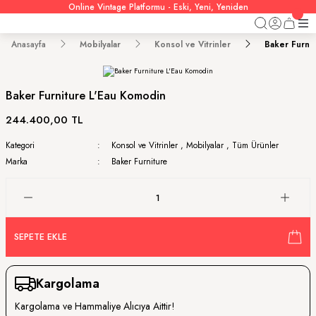
Online Vintage Platformu - Eski, Yeni, Yeniden
Anasayfa
Mobilyalar
Konsol ve Vitrinler
Baker Furni
Baker Furniture L'Eau Komodin
244.400,00 TL
Kategori
Konsol ve Vitrinler
,
Mobilyalar
,
Tüm Ürünler
Marka
Baker Furniture
SEPETE EKLE
Kargolama
Kargolama ve Hammaliye Alıcıya Aittir!