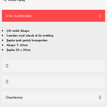
Ürün Açıklamaları
Çift renkli Abajur
Camdan özel olarak el ile üretilmiş
Şapka ipek şantuk kumaşından
Abajur Y: 60cm
Şapka 30 x 30cm
Bu ürüne ilk yorumu siz yapın!
Yorum Yaz
Önerileriniz
Ürün hakkında henüz soru sorulmamış.
Bu ürünün fiyat bilgisi, resim, ürün açıklamalarında ve diğer konularda