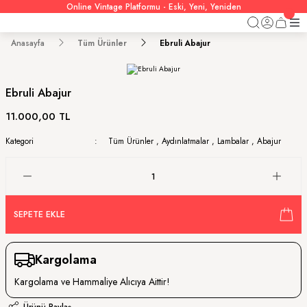
Online Vintage Platformu - Eski, Yeni, Yeniden
Anasayfa
Tüm Ürünler
Ebruli Abajur
Ebruli Abajur
11.000,00 TL
Kategori
Tüm Ürünler
,
Aydınlatmalar
,
Lambalar
,
Abajur
SEPETE EKLE
Kargolama
Kargolama ve Hammaliye Alıcıya Aittir!
Ürünü Paylaş