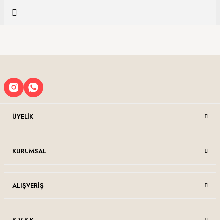
yetersiz gördüğünüz noktaları öneri formunu kullanarak tarafımıza
Soru Sor
iletebilirsiniz.
Görüş ve önerileriniz için teşekkür ederiz.
Sitemize ilk yorumu siz yapın!
Ürün resmi kalitesiz, bozuk veya görüntülenemiyor.
Ürün açıklamasında eksik bilgiler bulunuyor.
Deneyimini Paylaş
Ürün bilgilerinde hatalar bulunuyor.
Ürün fiyatı diğer sitelerden daha pahalı.
Bu ürüne benzer farklı alternatifler olmalı.
ÜYELIK
KURUMSAL
Gönder
ALIŞVERIŞ
K.V.K.K.