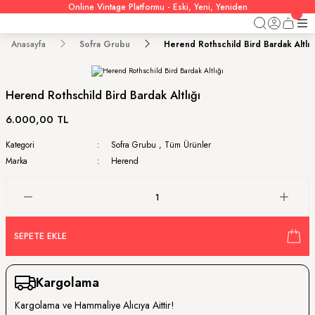
Online Vintage Platformu - Eski, Yeni, Yeniden
Anasayfa
Sofra Grubu
Herend Rothschild Bird Bardak Altlığ
Herend Rothschild Bird Bardak Altlığı
6.000,00 TL
Kategori
Sofra Grubu
,
Tüm Ürünler
Marka
Herend
SEPETE EKLE
Kargolama
Kargolama ve Hammaliye Alıcıya Aittir!