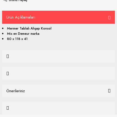
Ürün Açıklamaları
Mermer Tablalı Ahşap Konsol
Mis en Demeur marka
80 x 118 x 41
Bu ürüne ilk yorumu siz yapın!
Yorum Yaz
Önerileriniz
Ürün hakkında henüz soru sorulmamış.
Bu ürünün fiyat bilgisi, resim, ürün açıklamalarında ve diğer konularda
yetersiz gördüğünüz noktaları öneri formunu kullanarak tarafımıza
Soru Sor
iletebilirsiniz.
Görüş ve önerileriniz için teşekkür ederiz.