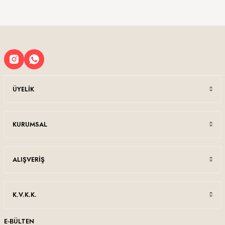
Sitemize ilk yorumu siz yapın!
Ürün resmi kalitesiz, bozuk veya görüntülenemiyor.
Ürün açıklamasında eksik bilgiler bulunuyor.
Deneyimini Paylaş
Ürün bilgilerinde hatalar bulunuyor.
Ürün fiyatı diğer sitelerden daha pahalı.
Bu ürüne benzer farklı alternatifler olmalı.
ÜYELIK
KURUMSAL
Gönder
ALIŞVERIŞ
K.V.K.K.
E-BÜLTEN