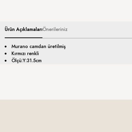
Ürün Açıklamaları
Önerileriniz
Murano camdan üretilmiş
Kırmızı renkli
Ölçü:Y:31.5cm
Bu ürünün fiyat bilgisi, resim, ürün açıklamalarında ve diğer konularda yete
Görüş ve önerileriniz için teşekkür ederiz.
Ürün resmi kalitesiz, bozuk veya görüntülenemiyor.
Ürün açıklamasında eksik bilgiler bulunuyor.
Ürün bilgilerinde hatalar bulunuyor.
Ürün fiyatı diğer sitelerden daha pahalı.
Bu ürüne benzer farklı alternatifler olmalı.