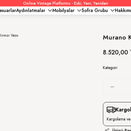
Online Vintage Platformu - Eski, Yeni, Yeniden
esuarlar
Aydınlatmalar
Mobilyalar
Sofra Grubu
Hakkım
Murano K
8.520,00 
Kategori
Kargo
Kargolama ve 
Ürünü Pay