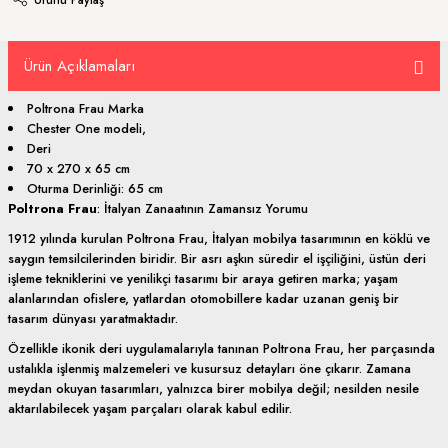
Ürün Açıklamaları
Poltrona Frau Marka
Chester One modeli,
Deri
70 x 270 x 65 cm
Oturma Derinliği: 65 cm
Poltrona Frau
: İtalyan Zanaatının Zamansız Yorumu
1912 yılında kurulan Poltrona Frau, İtalyan mobilya tasarımının en köklü ve
saygın temsilcilerinden biridir. Bir asrı aşkın süredir el işçiliğini, üstün deri
işleme tekniklerini ve yenilikçi tasarımı bir araya getiren marka; yaşam
alanlarından ofislere, yatlardan otomobillere kadar uzanan geniş bir
tasarım dünyası yaratmaktadır.
Özellikle ikonik deri uygulamalarıyla tanınan Poltrona Frau, her parçasında
ustalıkla işlenmiş malzemeleri ve kusursuz detayları öne çıkarır. Zamana
meydan okuyan tasarımları, yalnızca birer mobilya değil; nesilden nesile
aktarılabilecek yaşam parçaları olarak kabul edilir.