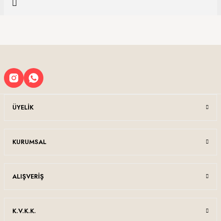
Soru Sor
iletebilirsiniz.
Görüş ve önerileriniz için teşekkür ederiz.
Sitemize ilk yorumu siz yapın!
Ürün resmi kalitesiz, bozuk veya görüntülenemiyor.
Ürün açıklamasında eksik bilgiler bulunuyor.
Deneyimini Paylaş
Ürün bilgilerinde hatalar bulunuyor.
Ürün fiyatı diğer sitelerden daha pahalı.
Bu ürüne benzer farklı alternatifler olmalı.
ÜYELIK
KURUMSAL
Gönder
ALIŞVERIŞ
K.V.K.K.