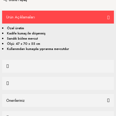
Ürün Açıklamaları
Özel üretim
Kadife kumaş ile döşenmiş
Sandık bölme mevcut
Ölçü: 47 x 70 x 55 cm
Kullanımdan kumaşda yıpranma mevcutdur
Bu ürüne ilk yorumu siz yapın!
Yorum Yaz
Önerileriniz
Ürün hakkında henüz soru sorulmamış.
Bu ürünün fiyat bilgisi, resim, ürün açıklamalarında ve diğer konularda
yetersiz gördüğünüz noktaları öneri formunu kullanarak tarafımıza