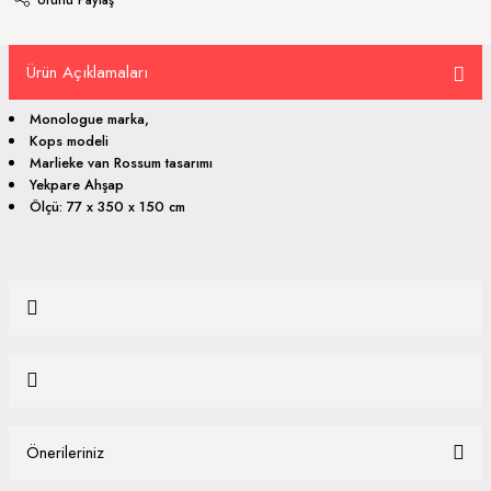
Ürün Açıklamaları
Monologue marka,
Kops modeli
Marlieke van Rossum tasarımı
Yekpare Ahşap
Ölçü: 77 x 350 x 150 cm
Bu ürüne ilk yorumu siz yapın!
Yorum Yaz
Önerileriniz
Ürün hakkında henüz soru sorulmamış.
Bu ürünün fiyat bilgisi, resim, ürün açıklamalarında ve diğer konularda