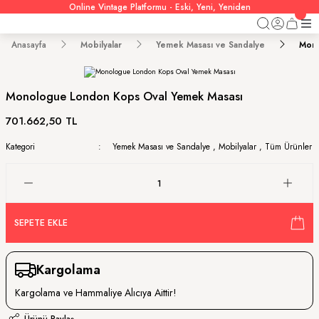
Online Vintage Platformu - Eski, Yeni, Yeniden
Anasayfa
Mobilyalar
Yemek Masası ve Sandalye
Mono
Monologue London Kops Oval Yemek Masası
701.662,50 TL
Kategori
Yemek Masası ve Sandalye
,
Mobilyalar
,
Tüm Ürünler
SEPETE EKLE
Kargolama
Kargolama ve Hammaliye Alıcıya Aittir!
Ürünü Paylaş