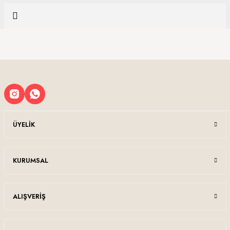
yetersiz gördüğünüz noktaları öneri formunu kullanarak tarafımıza
Soru Sor
iletebilirsiniz.
Görüş ve önerileriniz için teşekkür ederiz.
Sitemize ilk yorumu siz yapın!
Ürün resmi kalitesiz, bozuk veya görüntülenemiyor.
Ürün açıklamasında eksik bilgiler bulunuyor.
Deneyimini Paylaş
Ürün bilgilerinde hatalar bulunuyor.
Ürün fiyatı diğer sitelerden daha pahalı.
Bu ürüne benzer farklı alternatifler olmalı.
ÜYELIK
KURUMSAL
Gönder
ALIŞVERIŞ